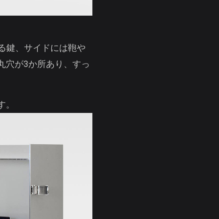
守る鍵、サイドには鞄や
丸穴が3か所あり、すっ
す。